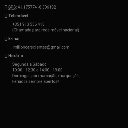
GPS
: 41.175774 -8.306182
Telemóvel
+351 913 556 413
(Chamada para rede móvel nacional)
E-mail
millioncarsclientes@gmail.com
Horário
Segunda a Sábado
10:00 - 12:30 e 14:00 - 19:00
Domingos por marcação, marque já!!
Feriados sempre abertos!!